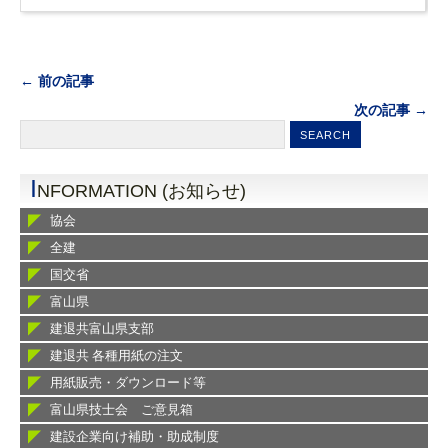
← 前の記事
次の記事 →
I
NFORMATION (お知らせ)
協会
全建
国交省
富山県
建退共富山県支部
建退共 各種用紙の注文
用紙販売・ダウンロード等
富山県技士会 ご意見箱
建設企業向け補助・助成制度