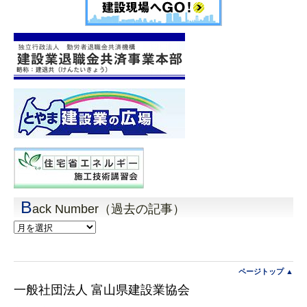
B
ack Number（過去の記事）
Back
Number（過
去
の
記
ページトップ ▲
事）
一般社団法人 富山県建設業協会