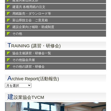
建退共富山県支部
建退共 各種用紙の注文
用紙販売・ダウンロード等
富山県技士会 ご意見箱
建設企業向け補助・助成制度
その他
T
RAINING (講習・研修会)
協会主催講習・研修会一覧
その他協会共催
その他の講習・研修会
A
rchive Report(活動報告)
建
設業協会TVCM