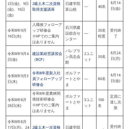
8月14
2日(金)、9日
2級土木二次資格
日建学院
—
40名
日(金)
(金)、16日
取得支援講座
富山校
(金)
入職後フォローア
石川県建
令和8年9月
ップ研修会
30名
受付終
設総合セ
—
16日(水)
※HPでのご案内
程度
了
ンター
はありません
パレブラ
8月24
令和8年9月4
建設業経営講習会
2ユニ
ン高志会
30名
日(月)
日(金)
（BCP）
ット
館
令和8年度新入社
ボルファ
8月14
令和8年9月3
員フォローアップ
ートとや
—
80名
日(金)
日(木)
研修会
ま
令和8年度農林関
ボルファ
定員に
係技術研修会
令和8年8月
3ユニ
100
ートとや
達し次
※HPでのご案内
26日(水)
ット
名
ま
第
はありません
令和8年8月
受付終
17日(月)、24
2級土木一次資格
日建学院