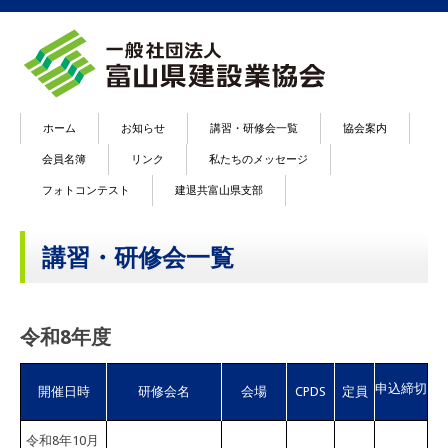
ホーム
お知らせ
講習・研修会一覧
協会案内
会員名簿
リンク
私たちのメッセージ
フォトコンテスト
建退共富山県支部
講習・研修会一覧
令和8年度
申込締切
開催日時
研修会名
会場
CPDS
定員
令和8年10月