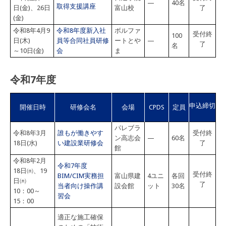
—
40名
取得支援講座
日(金)、26日
富山校
了
(金)
令和8年4月9
令和8年度新入社
ボルファ
受付終
100
日(木)
員等合同社員研修
ートとや
—
了
名
～10日(金)
会
ま
令和7年度
申込締切
開催日時
研修会名
会場
CPDS
定員
パレブラ
令和8年3月
誰もが働きやす
受付終
ン高志会
—
60名
18日(水)
い建設業研修会
了
館
令和8年2月
令和7年度
18日㈬、19
受付終
BIM/CIM実務担
富山県建
4ユニ
各回
日㈭
了
当者向け操作講
設会館
ット
30名
10：00～
習会
15：00
適正な施工確保