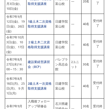
—
20名
了
月3日(金)、
取得支援講座
富山校
10日(金)
令和7年9月
受付終
12日(金)、19
1級土木二次資格
日建学院
—
40名
了
日(金)、26日
取得支援講座
富山校
(金)
令和7年10月
受付終
3日(金)、10
２級土木二次資
日建学院
—
40名
了
日(金)、17日
格取得支援講座
富山校
(金)
令和7年8月
パレブラ
受付終
建設業経営講習
2ユニ
27日(水)14：
ン高志会
30名
了
会（BCP）
ット
00～15：30
館
令和7年8月
受付終
18日(月)、25
2級土木一次資格
日建学院
—
40名
了
日(月)、９月
取得支援講座
富山校
1日(月)
入職後フォロー
石川県建
令和7年9月
アップ研修会
30名
受付終
設総合セ
—