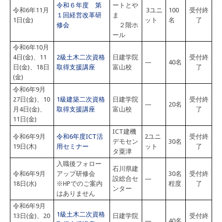
令和６年度 第
ートとや
令和6年11月
3ユニ
100
受付終
１回経営改革研
ま
1日(金)
ット
名
了
修会
２階ホ
ール
令和6年10月
4日(金)、11
2級土木二次資格
日建学院
受付終
—
40名
日(金)、18日
取得支援講座
富山校
了
(金)
令和6年9月
27日(金)、10
1級建築二次資格
日建学院
受付終
—
20名
月4日(金)、
取得支援講座
富山校
了
11日(金)
ICT建機
令和6年9月
令和6年度ICT活
2ユニ
受付終
デモセン
30名
19日(木)
用セミナー
ット
了
タ粟津
入職後フォロー
石川県建
令和6年9月
アップ研修会
30名
受付終
設総合セ
—
18日(水)
※HPでのご案内
程度
了
ンター
はありません
令和6年9月
1級土木二次資格
13日(金)、20
日建学院
受付終
—
40名