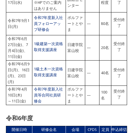
17日(水)
※HPでのご案内
程度
了
ンター
はありません
令和7年度新入社
ボルファ
受付終
令和7年9月1
員フォローアッ
ートとや
—
80名
了
日(月)
プ研修会
ま
令和7年6月
1級建築一次資格
受付終
27日(金)、7
日建学院
—
20名
取得支援講座
了
月4日(金)、
富山校
11日(金)
令和7年6月9
1級土木一次資格
日(月)、16日
日建学院
受付終
—
40名
取得支援講座
(月)、23日
富山校
了
(月)
令和7年4月
令和7年度新入社
ボルファ
受付終
100
10日(木)
員等合同社員研
ートとや
—
了
名
～11日(金)
修会
ま
令和6年度
開催日時
研修会名
会場
CPDS
定員
申込締切