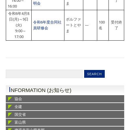
14:00～
了
明会
ま
16:00
令和6年4月8
日(月)～9日
ボルファ
令和6年度合同社
100
受付終
(火)
ートとや
—
員研修会
名
了
9:00～
ま
17:00
I
NFORMATION (お知らせ)
協会
全建
国交省
富山県