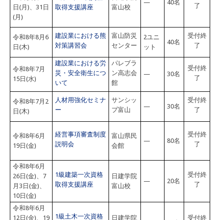
—
40名
了
日(月)、31日
取得支援講座
富山校
(月)
建設業における熊
富山防災
受付終
令和8年8月6
2ユニ
40名
対策講習会
センター
了
日(木)
ット
建設業における労
パレブラ
受付終
令和8年7月
災・安全衛生につ
ン高志会
—
30名
了
15日(水)
いて
館
人材用強化セミナ
サンシッ
受付終
令和8年7月2
—
30名
ー
プ富山
了
日(木)
経営事項審査制度
受付終
令和8年6月
富山県民
—
80名
説明会
了
19日(金)
会館
令和8年6月
1級建築一次資格
受付終
26日(金)、7
日建学院
—
20名
取得支援講座
了
月3日(金)、
富山校
10日(金)
令和8年6月
1級土木一次資格
12日(金)、19
日建学院
受付終