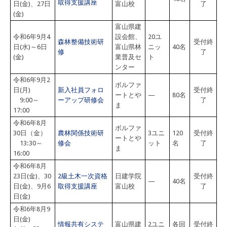
取得支援講座
日(金)、27日
富山校
了
(金)
富山県建
令和6年9月4
設会館、
20ユ
森林整備技術研
受付終
日(水)～6日
富山県林
ニッ
40名
修
了
(金)
業普及セ
ト
ンター
令和6年9月2
ボルファ
日(月)
新入社員フォロ
受付終
ートとや
—
80名
9:00～
ーアップ研修会
了
ま
17:00
令和6年8月
ボルファ
30日（金）
農林関係技術研
3ユニ
120
受付終
ートとや
13:30～
修会
ット
名
了
ま
16:00
令和6年8月
23日(金)、30
2級土木一次資格
日建学院
受付終
—
40名
日(金)、9月6
取得支援講座
富山校
了
日(金)
令和6年8月9
日(金)
情報共有システ
富山県建
2ユニ
各回
受付終