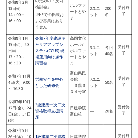
のための「技術
令和8年2月
ボルファ
検討会」
受付終
13日㈮
2ユニ
200
ートとや
了
14：00～
※HPでの掲載お
ット
名
ま
16：00
よび募集はあり
ません
令和8年1月
令和7年度建設キ
高岡文化
19日㈪、20
ャリアアップシ
ホール/
受付終
3ユニ
各回
日㈫
ステム(CCUS) 現
ボルファ
了
ット
40名
13：30～
場運用向け操作
ートとや
16：30
講習会
ま
富山県民
令和7年11月
受付終
労働安全を中心
会館
7ユニ
4日(火) 9:00
50名
了
とした研修会
３階３
ット
～ 16:30
０４号室
令和7年10月
2級建築一次二次
受付終
17日(金)、24
日建学院
資格取得支援講
—
20名
了
日(金)、31日
富山校
座
(金)
令和7年9月
受付終
26日(金)、10
1級建築二次資格
日建学院