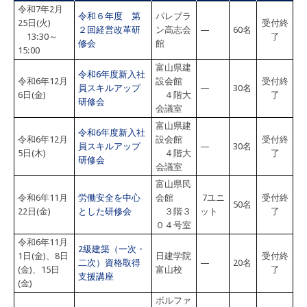
令和7年2月
令和６年度 第
パレブラ
25日(火)
受付終
２回経営改革研
ン高志会
—
60名
13:30～
了
修会
館
15:00
富山県建
令和6年度新入社
令和6年12月
設会館
受付終
員スキルアップ
—
30名
6日(金)
４階大
了
研修会
会議室
富山県建
令和6年度新入社
令和6年12月
設会館
受付終
員スキルアップ
—
30名
5日(木)
４階大
了
研修会
会議室
富山県民
令和6年11月
労働安全を中心
会館
7ユニ
受付終
50名
22日(金)
とした研修会
３階３
ット
了
０４号室
令和6年11月
2級建築（一次・
1日(金)、8日
日建学院
受付終
二次）資格取得
—
20名
(金)、15日
富山校
了
支援講座
(金)
ボルファ