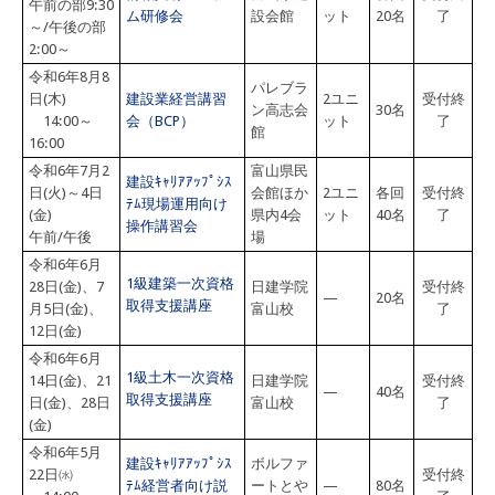
午前の部9:30
ム研修会
設会館
ット
20名
了
～/午後の部
2:00～
令和6年8月8
パレブラ
日(木)
建設業経営講習
2ユニ
受付終
ン高志会
30名
14:00～
会（BCP）
ット
了
館
16:00
令和6年7月2
富山県民
建設ｷｬﾘｱｱｯﾌﾟｼｽ
日(火)～4日
会館ほか
2ユニ
各回
受付終
ﾃﾑ現場運用向け
(金)
県内4会
ット
40名
了
操作講習会
午前/午後
場
令和6年6月
1級建築一次資格
28日(金)、7
日建学院
受付終
—
20名
取得支援講座
月5日(金)、
富山校
了
12日(金)
令和6年6月
1級土木一次資格
14日(金)、21
日建学院
受付終
—
40名
取得支援講座
日(金)、28日
富山校
了
(金)
令和6年5月
建設ｷｬﾘｱｱｯﾌﾟｼｽ
ボルファ
22日㈬
受付終
ﾃﾑ経営者向け説
ートとや
—
80名