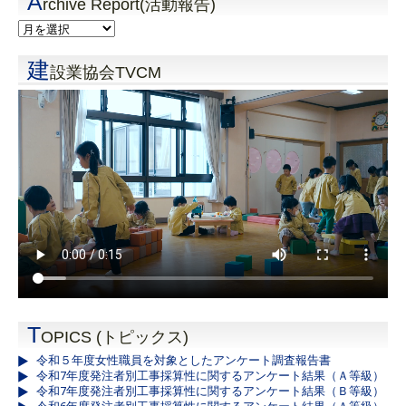
A
rchive Report(活動報告)
建
設業協会TVCM
T
OPICS (トピックス)
令和５年度女性職員を対象としたアンケート調査報告書
令和7年度発注者別工事採算性に関するアンケート結果（Ａ等級）
令和7年度発注者別工事採算性に関するアンケート結果（Ｂ等級）