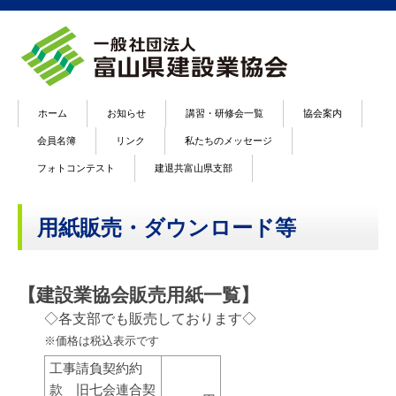
ホーム
お知らせ
講習・研修会一覧
協会案内
会員名簿
リンク
私たちのメッセージ
フォトコンテスト
建退共富山県支部
用紙販売・ダウンロード等
【建設業協会販売用紙一覧】
◇各支部でも販売しております◇
※価格は税込表示です
工事請負契約約
款 旧七会連合契