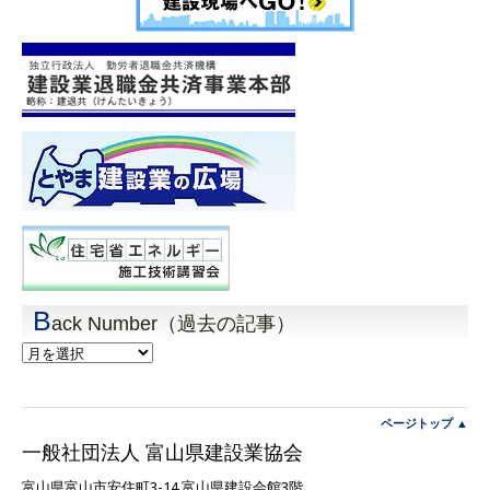
B
ack Number（過去の記事）
Back
Number（過
去
の
記
ページトップ ▲
事）
一般社団法人 富山県建設業協会
富山県富山市安住町3-14 富山県建設会館3階