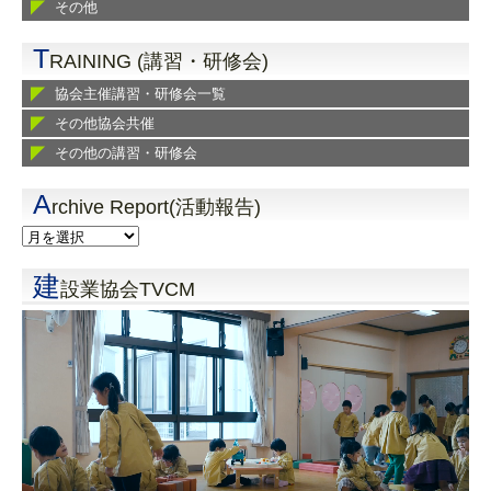
その他
T
RAINING (講習・研修会)
協会主催講習・研修会一覧
その他協会共催
その他の講習・研修会
A
rchive Report(活動報告)
建
設業協会TVCM