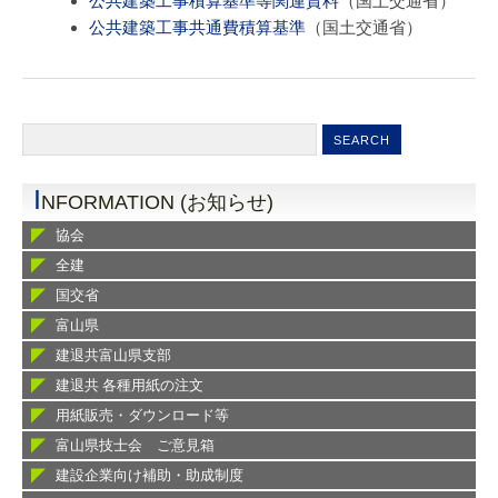
公共建築工事積算基準等関連資料
（国土交通省）
公共建築工事共通費積算基準
（国土交通省）
I
NFORMATION (お知らせ)
協会
全建
国交省
富山県
建退共富山県支部
建退共 各種用紙の注文
用紙販売・ダウンロード等
富山県技士会 ご意見箱
建設企業向け補助・助成制度