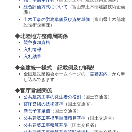
総合評価方式について
（富山県土木部建設技術企画
課）
土木工事の労務単価及び資材単価
（富山県土木部建
設技術企画課）
◆北陸地方整備局関係
競争参加資格
入札情報
入札結果
◆全建統一様式 記載例及び解説
全国建設業協会ホームページの「
書籍案内
」から申
し込みできます
◆官庁営繕関係
公共建築工事の発注者の役割
（国土交通省）
官庁営繕の技術基準
（国土交通省）
新営予算単価
（国土交通省）
公共建築工事標準単価積算基準
（国土交通省）
公共建築工事積算基準
（国土交通省）