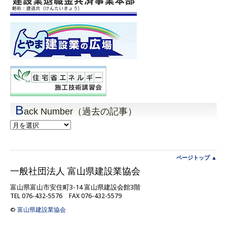
B
ack Number（過去の記事）
Back
Number（過
去
の
記
ページトップ ▲
事）
一般社団法人 富山県建設業協会
富山県富山市安住町3-14 富山県建設会館3階
TEL 076-432-5576 FAX 076-432-5579
©
富山県建設業協会