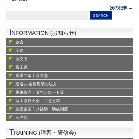
次の記事 →
I
NFORMATION (お知らせ)
協会
全建
国交省
富山県
建退共富山県支部
建退共 各種用紙の注文
用紙販売・ダウンロード等
富山県技士会 ご意見箱
建設企業向け補助・助成制度
その他
T
RAINING (講習・研修会)