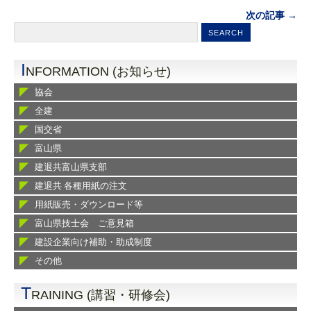
次の記事 →
I
NFORMATION (お知らせ)
協会
全建
国交省
富山県
建退共富山県支部
建退共 各種用紙の注文
用紙販売・ダウンロード等
富山県技士会 ご意見箱
建設企業向け補助・助成制度
その他
T
RAINING (講習・研修会)