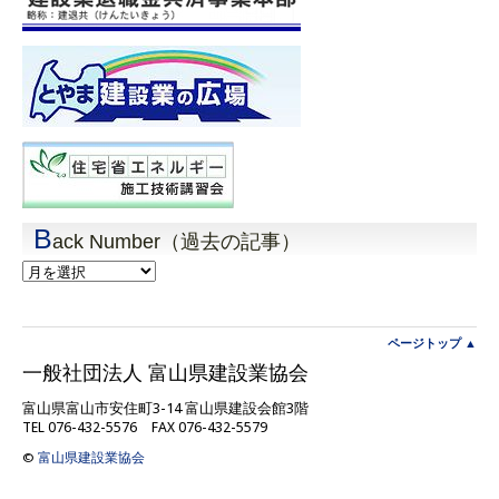
B
ack Number（過去の記事）
Back
Number（過
去
の
記
ページトップ ▲
事）
一般社団法人 富山県建設業協会
富山県富山市安住町3-14 富山県建設会館3階
TEL 076-432-5576 FAX 076-432-5579
©
富山県建設業協会