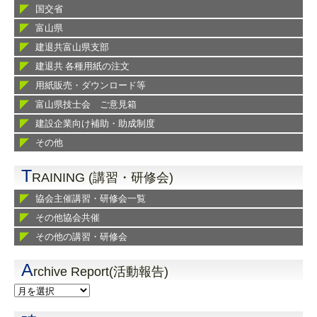
国交省
富山県
建退共富山県支部
建退共 各種用紙の注文
用紙販売・ダウンロード等
富山県技士会 ご意見箱
建設企業向け補助・助成制度
その他
T
RAINING (講習・研修会)
協会主催講習・研修会一覧
その他協会共催
その他の講習・研修会
A
rchive Report(活動報告)