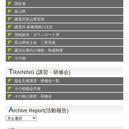
国交省
富山県
建退共富山県支部
建退共 各種用紙の注文
用紙販売・ダウンロード等
富山県技士会 ご意見箱
建設企業向け補助・助成制度
その他
T
RAINING (講習・研修会)
協会主催講習・研修会一覧
その他協会共催
その他の講習・研修会
A
rchive Report(活動報告)