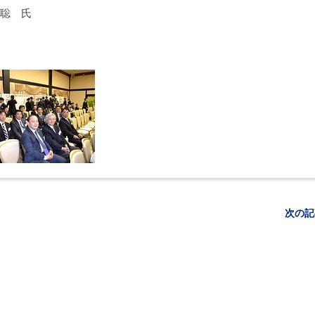
聡 氏
次の記