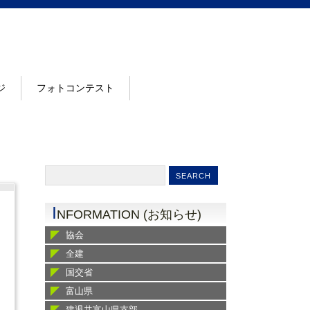
ジ
フォトコンテスト
I
NFORMATION (お知らせ)
協会
全建
国交省
富山県
建退共富山県支部