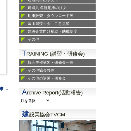
建退共 各種用紙の注文
用紙販売・ダウンロード等
富山県技士会 ご意見箱
建設企業向け補助・助成制度
その他
T
RAINING (講習・研修会)
協会主催講習・研修会一覧
その他協会共催
その他の講習・研修会
事 →
A
rchive Report(活動報告)
建
設業協会TVCM