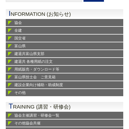
I
NFORMATION (お知らせ)
協会
全建
国交省
富山県
建退共富山県支部
建退共 各種用紙の注文
用紙販売・ダウンロード等
富山県技士会 ご意見箱
建設企業向け補助・助成制度
その他
T
RAINING (講習・研修会)
協会主催講習・研修会一覧
その他協会共催