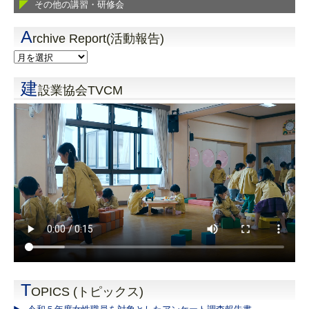
その他の講習・研修会
A
rchive Report(活動報告)
建
設業協会TVCM
T
OPICS (トピックス)