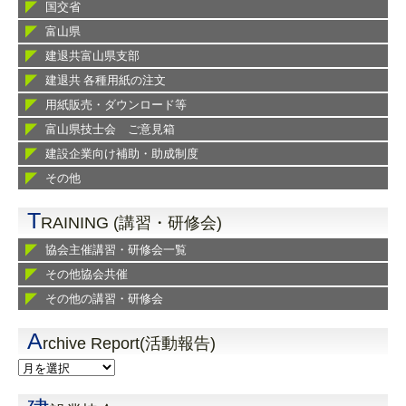
国交省
富山県
建退共富山県支部
建退共 各種用紙の注文
用紙販売・ダウンロード等
富山県技士会 ご意見箱
建設企業向け補助・助成制度
その他
T
RAINING (講習・研修会)
協会主催講習・研修会一覧
その他協会共催
その他の講習・研修会
A
rchive Report(活動報告)