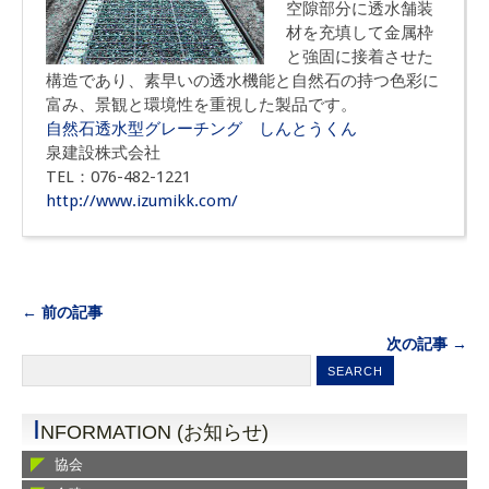
空隙部分に透水舗装
材を充填して金属枠
と強固に接着させた
構造であり、素早いの透水機能と自然石の持つ色彩に
富み、景観と環境性を重視した製品です。
自然石透水型グレーチング しんとうくん
泉建設株式会社
TEL：076-482-1221
http://www.izumikk.com/
← 前の記事
次の記事 →
I
NFORMATION (お知らせ)
協会