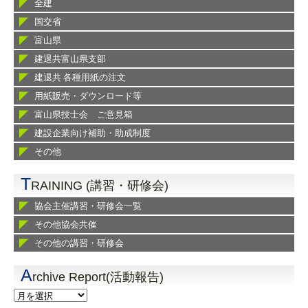
全建
国交省
富山県
建退共富山県支部
建退共 各種用紙の注文
用紙販売・ダウンロード等
富山県技士会 ご意見箱
建設企業向け補助・助成制度
その他
T
RAINING (講習・研修会)
協会主催講習・研修会一覧
その他協会共催
その他の講習・研修会
A
rchive Report(活動報告)