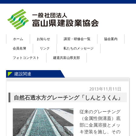
ホーム
お知らせ
講習・研修会一覧
協会案内
会員名簿
リンク
私たちのメッセージ
フォトコンテスト
建退共富山県支部
建設関連
2013年11月11日
自然石透水方グレーチング「しんとうくん」
従来のグレーチング
（金属性側溝蓋）底
部に金属溶接とメッ
キ塗装を施し、その