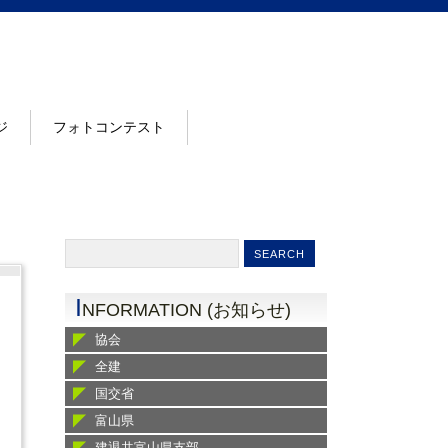
ジ
フォトコンテスト
I
NFORMATION (お知らせ)
協会
全建
国交省
富山県
建退共富山県支部