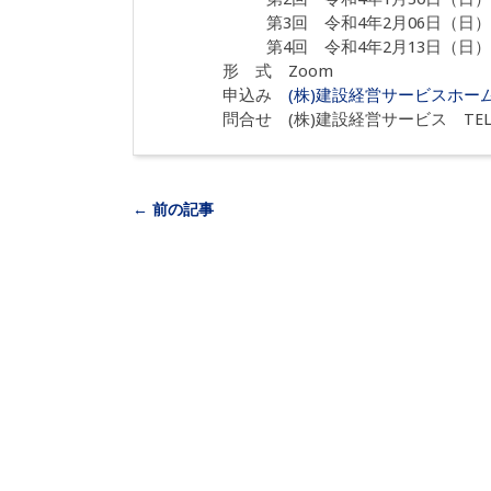
第
3
回 令和
4
年
2
月
06
日（日）
第
4
回 令和
4
年
2
月
13
日（日）
形 式 Zoom
申込み
(株)建設経営サービスホー
問合せ (株)建設経営サービス TEL 03
← 前の記事