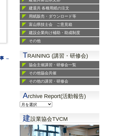
建退共 各種用紙の注文
用紙販売・ダウンロード等
富山県技士会 ご意見箱
建設企業向け補助・助成制度
その他
T
RAINING (講習・研修会)
事 →
協会主催講習・研修会一覧
その他協会共催
その他の講習・研修会
A
rchive Report(活動報告)
建
設業協会TVCM