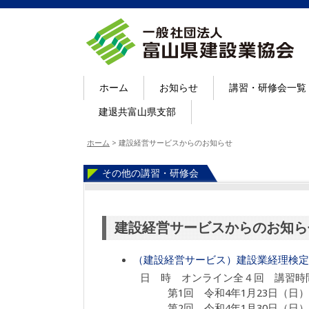
ホーム
お知らせ
講習・研修会一覧
建退共富山県支部
ホーム
>
建設経営サービスからのお知らせ
その他の講習・研修会
建設経営サービスからのお知ら
（建設経営サービス）建設業経理検定
日 時 オンライン全４回 講習時間9
第1回 令和
4
年
1
月
23
日（日）
第
2
回 令和
4
年
1
月
30
日（日）