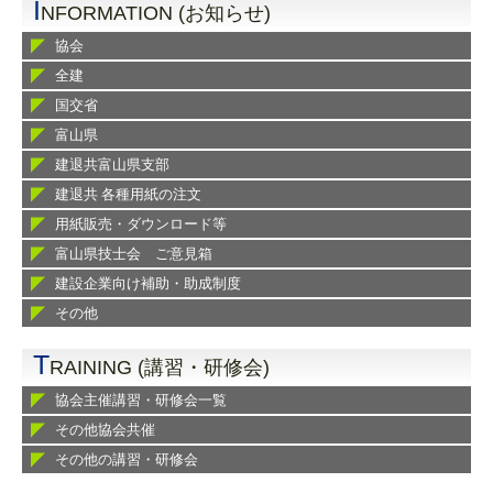
I
NFORMATION (お知らせ)
協会
全建
国交省
富山県
建退共富山県支部
建退共 各種用紙の注文
用紙販売・ダウンロード等
富山県技士会 ご意見箱
建設企業向け補助・助成制度
その他
T
RAINING (講習・研修会)
協会主催講習・研修会一覧
その他協会共催
その他の講習・研修会