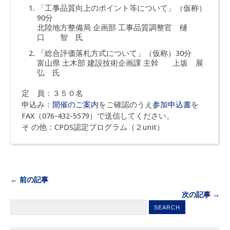
「工事品質向上のポイント等について」（仮称）
90分
北陸地方整備局 企画部 工事品質調整官 樋
口 智 氏
「総合評価落札方式について」（仮称）30分
富山県 土木部 建設技術企画課 主幹 上坂 展
弘 氏
定 員：３５０名
申込み：
開催のご案内
をご確認のうえ
参加申込書
を
FAX（076-432-5579）で送信してください。
そ の他：CPDS認定プログラム（２unit）
← 前の記事
次の記事 →