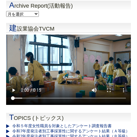
A
rchive Report(活動報告)
建
設業協会TVCM
T
OPICS (トピックス)
令和５年度女性職員を対象としたアンケート調査報告書
令和7年度発注者別工事採算性に関するアンケート結果（Ａ等級）
令和7年度発注者別工事採算性に関するアンケート結果（Ｂ等級）