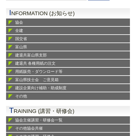
I
NFORMATION (お知らせ)
協会
全建
国交省
富山県
建退共富山県支部
建退共 各種用紙の注文
用紙販売・ダウンロード等
富山県技士会 ご意見箱
建設企業向け補助・助成制度
その他
T
RAINING (講習・研修会)
協会主催講習・研修会一覧
その他協会共催