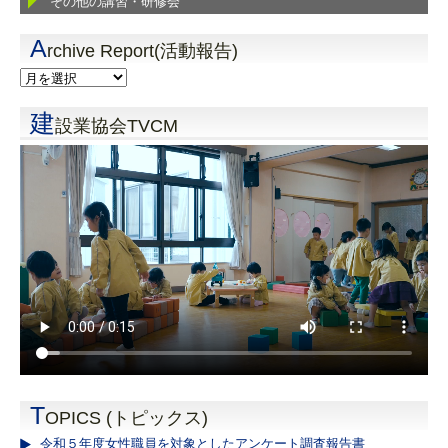
その他の講習・研修会
A
rchive Report(活動報告)
建
設業協会TVCM
T
OPICS (トピックス)
令和５年度女性職員を対象としたアンケート調査報告書