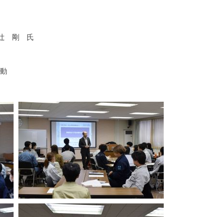
辻 剛 氏
動