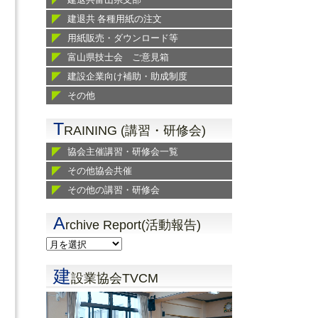
建退共 各種用紙の注文
用紙販売・ダウンロード等
富山県技士会 ご意見箱
建設企業向け補助・助成制度
その他
T
RAINING (講習・研修会)
協会主催講習・研修会一覧
その他協会共催
その他の講習・研修会
A
rchive Report(活動報告)
建
設業協会TVCM