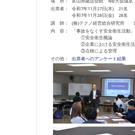
場 所：
富山県建設会館 4階大会議室
出席者：
令和7年11月27日(木) 21名
令和7年11月28日(金) 28名
講 師：
(株)テクノ経営総合研究所 
内 容：
「事故をなくす安全衛生活動」
①安全衛生概論
②企業における安全衛生活
③点検による管理
その他：
出席者へのアンケート結果