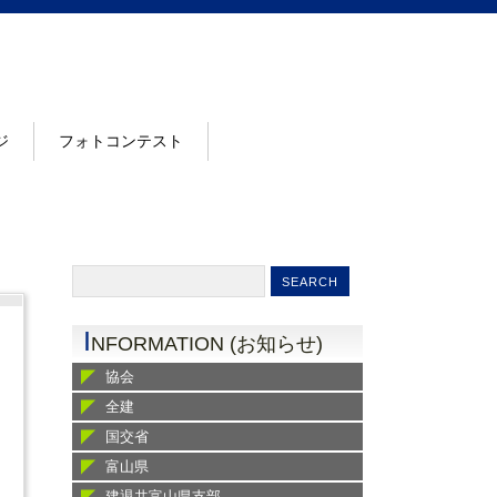
ジ
フォトコンテスト
I
NFORMATION (お知らせ)
協会
全建
国交省
富山県
建退共富山県支部