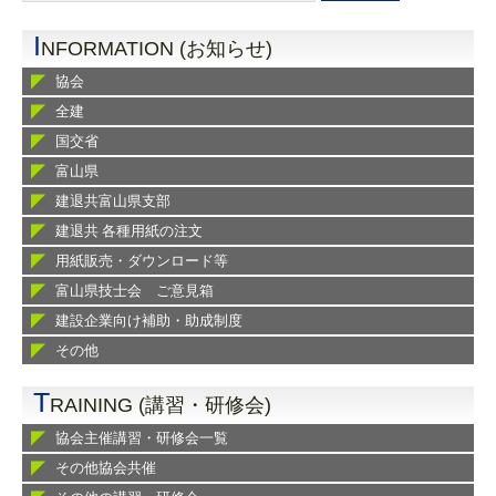
I
NFORMATION (お知らせ)
協会
全建
国交省
富山県
建退共富山県支部
建退共 各種用紙の注文
用紙販売・ダウンロード等
富山県技士会 ご意見箱
建設企業向け補助・助成制度
その他
T
RAINING (講習・研修会)
協会主催講習・研修会一覧
その他協会共催