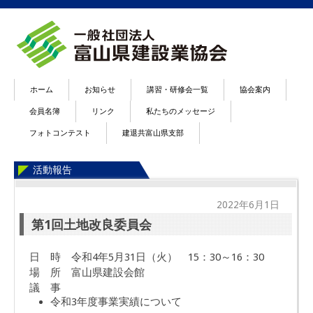
ホーム
お知らせ
講習・研修会一覧
協会案内
会員名簿
リンク
私たちのメッセージ
フォトコンテスト
建退共富山県支部
活動報告
2022年6月1日
第1回土地改良委員会
日 時 令和
4
年
5
月
31
日（火）
15
：
30
～16：30
場 所 富山県建設会館
議 事
令和
3
年度事業実績について