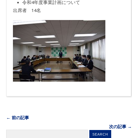
令和
4
年度事業計画について
出席者 1
4
名
← 前の記事
次の記事 →