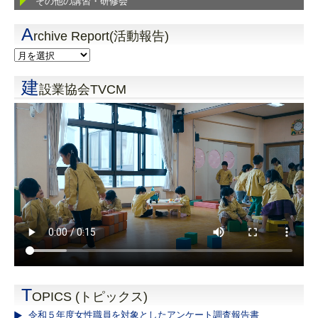
その他の講習・研修会
A
rchive Report(活動報告)
建
設業協会TVCM
T
OPICS (トピックス)
令和５年度女性職員を対象としたアンケート調査報告書