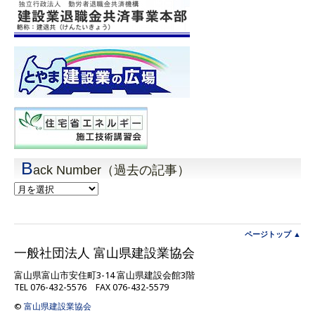
B
ack Number（過去の記事）
Back
Number（過
去
の
記
ページトップ ▲
事）
一般社団法人 富山県建設業協会
富山県富山市安住町3-14 富山県建設会館3階
TEL 076-432-5576 FAX 076-432-5579
©
富山県建設業協会