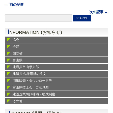
← 前の記事
次の記事 →
I
NFORMATION (お知らせ)
協会
全建
国交省
富山県
建退共富山県支部
建退共 各種用紙の注文
用紙販売・ダウンロード等
富山県技士会 ご意見箱
建設企業向け補助・助成制度
その他
T