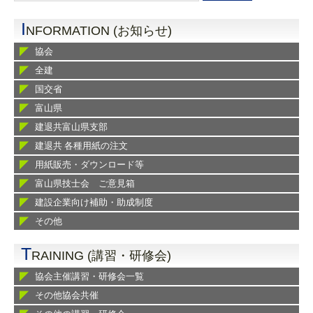
I
NFORMATION (お知らせ)
協会
全建
国交省
富山県
建退共富山県支部
建退共 各種用紙の注文
用紙販売・ダウンロード等
富山県技士会 ご意見箱
建設企業向け補助・助成制度
その他
T
RAINING (講習・研修会)
協会主催講習・研修会一覧
その他協会共催