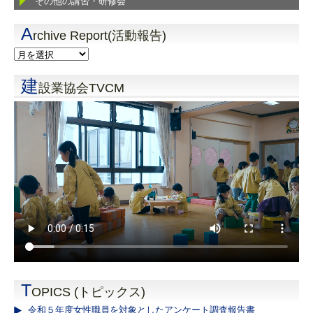
その他の講習・研修会
A
rchive Report(活動報告)
建
設業協会TVCM
T
OPICS (トピックス)
令和５年度女性職員を対象としたアンケート調査報告書