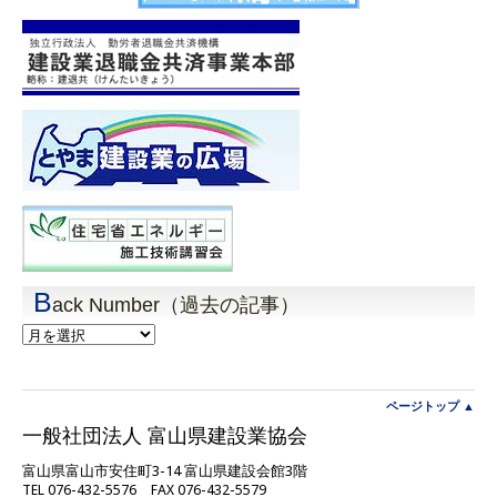
B
ack Number（過去の記事）
Back
Number（過
去
の
記
ページトップ ▲
事）
一般社団法人 富山県建設業協会
富山県富山市安住町3-14 富山県建設会館3階
TEL 076-432-5576 FAX 076-432-5579