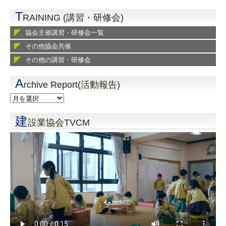
T
RAINING (講習・研修会)
協会主催講習・研修会一覧
その他協会共催
その他の講習・研修会
A
rchive Report(活動報告)
建
設業協会TVCM