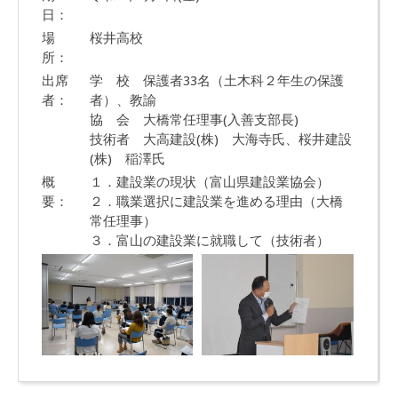
日：
場
桜井高校
所：
出席
学 校 保護者33名（土木科２年生の保護
者：
者）、教諭
協 会 大橋常任理事(入善支部長)
技術者 大高建設(株) 大海寺氏、桜井建設
(株) 稲澤氏
概
１．建設業の現状（富山県建設業協会）
要：
２．職業選択に建設業を進める理由（大橋
常任理事）
３．富山の建設業に就職して（技術者）