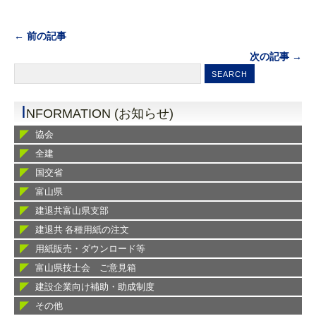
← 前の記事
次の記事 →
I
NFORMATION (お知らせ)
協会
全建
国交省
富山県
建退共富山県支部
建退共 各種用紙の注文
用紙販売・ダウンロード等
富山県技士会 ご意見箱
建設企業向け補助・助成制度
その他