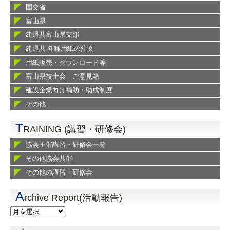
国交省
富山県
建退共富山県支部
建退共 各種用紙の注文
用紙販売・ダウンロード等
富山県技士会 ご意見箱
建設企業向け補助・助成制度
その他
T
RAINING (講習・研修会)
協会主催講習・研修会一覧
その他協会共催
その他の講習・研修会
A
rchive Report(活動報告)