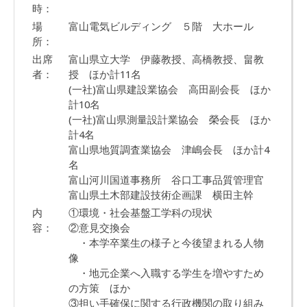
時：
場
富山電気ビルディング ５階 大ホール
所：
出席
富山県立大学 伊藤教授、高橋教授、畠教
者：
授 ほか計11名
(一社)富山県建設業協会 高田副会長 ほか
計10名
(一社)富山県測量設計業協会 榮会長 ほか
計4名
富山県地質調査業協会 津嶋会長 ほか計4
名
富山河川国道事務所 谷口工事品質管理官
富山県土木部建設技術企画課 横田主幹
内
①環境・社会基盤工学科の現状
容：
②意見交換会
・本学卒業生の様子と今後望まれる人物
像
・地元企業へ入職する学生を増やすため
の方策 ほか
③担い手確保に関する行政機関の取り組み