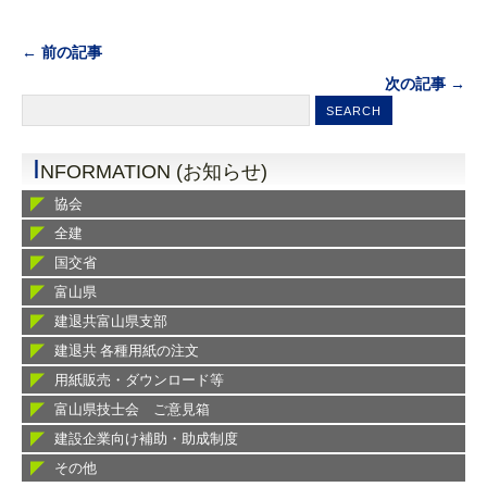
← 前の記事
次の記事 →
I
NFORMATION (お知らせ)
協会
全建
国交省
富山県
建退共富山県支部
建退共 各種用紙の注文
用紙販売・ダウンロード等
富山県技士会 ご意見箱
建設企業向け補助・助成制度
その他