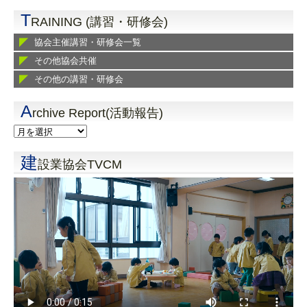
T
RAINING (講習・研修会)
協会主催講習・研修会一覧
その他協会共催
その他の講習・研修会
A
rchive Report(活動報告)
建
設業協会TVCM