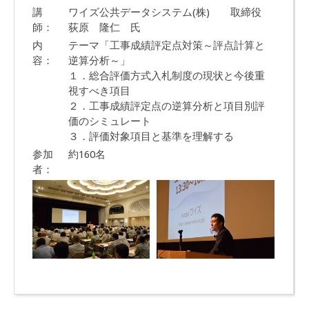
講
ワイズ公共データシステム(株) 取締役
師：
荻原 隆仁 氏
内
テーマ「工事成績評定点対策～評点計算と
容：
逆算分析～」
１．総合評価方式入札制度の現状と今後重
視すべき項目
２．工事成績評定点の逆算分析と項目別評
価のシミュレート
３．評価対象項目と基準を理解する
参加
約160名
者：