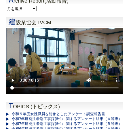
A
rchive Report(活動報告)
建
設業協会TVCM
T
OPICS (トピックス)
令和５年度女性職員を対象としたアンケート調査報告書
令和7年度発注者別工事採算性に関するアンケート結果（Ａ等級）
令和7年度発注者別工事採算性に関するアンケート結果（Ｂ等級）
令和6年度発注者別工事採算性に関するアンケート結果（Ａ等級）