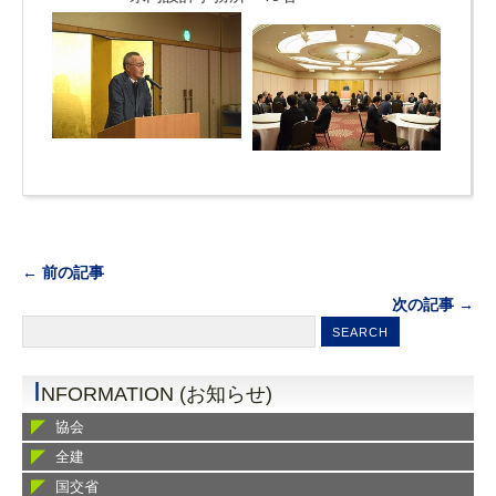
← 前の記事
次の記事 →
I
NFORMATION (お知らせ)
協会
全建
国交省