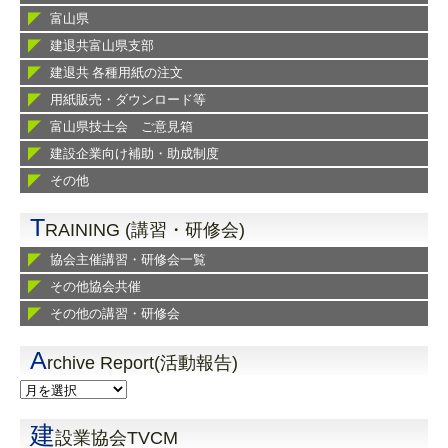
富山県
建退共富山県支部
建退共 各種用紙の注文
用紙販売・ダウンロード等
富山県技士会 ご意見箱
建設企業向け補助・助成制度
その他
T
RAINING (講習・研修会)
協会主催講習・研修会一覧
その他協会共催
その他の講習・研修会
A
rchive Report(活動報告)
建
設業協会TVCM