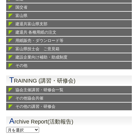
国交省
富山県
建退共富山県支部
建退共 各種用紙の注文
用紙販売・ダウンロード等
富山県技士会 ご意見箱
建設企業向け補助・助成制度
その他
T
RAINING (講習・研修会)
協会主催講習・研修会一覧
その他協会共催
その他の講習・研修会
A
rchive Report(活動報告)