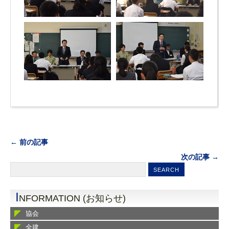
← 前の記事
次の記事 →
I
NFORMATION (お知らせ)
協会
全建