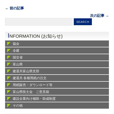
← 前の記事
次の記事 →
I
NFORMATION (お知らせ)
協会
全建
国交省
富山県
建退共富山県支部
建退共 各種用紙の注文
用紙販売・ダウンロード等
富山県技士会 ご意見箱
建設企業向け補助・助成制度
その他