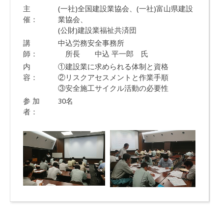
主
(一社)全国建設業協会、(一社)富山県建設
催：
業協会、
(公財)建設業福祉共済団
講
中込労務安全事務所
師：
所長 中込 平一郎 氏
内
①建設業に求められる体制と資格
容：
②リスクアセスメントと作業手順
③安全施工サイクル活動の必要性
参 加
30名
者：