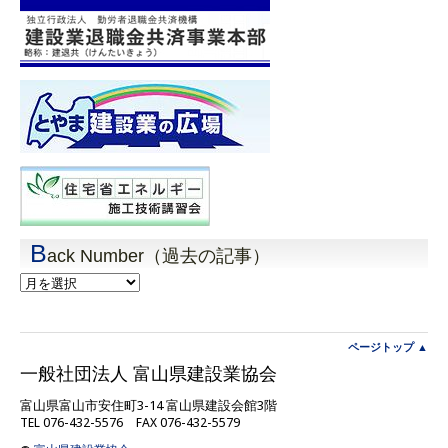
B
ack Number（過去の記事）
Back
Number（過
去
の
記
ページトップ ▲
事）
一般社団法人 富山県建設業協会
富山県富山市安住町3-14 富山県建設会館3階
TEL 076-432-5576 FAX 076-432-5579