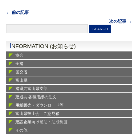
← 前の記事
次の記事 →
I
NFORMATION (お知らせ)
協会
全建
国交省
富山県
建退共富山県支部
建退共 各種用紙の注文
用紙販売・ダウンロード等
富山県技士会 ご意見箱
建設企業向け補助・助成制度
その他