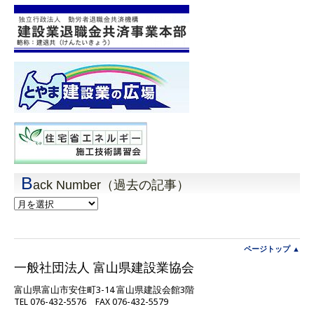
B
ack Number（過去の記事）
Back
Number（過
去
の
記
ページトップ ▲
事）
一般社団法人 富山県建設業協会
富山県富山市安住町3-14 富山県建設会館3階
TEL 076-432-5576 FAX 076-432-5579