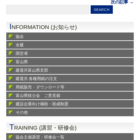
次の記事 →
I
NFORMATION (お知らせ)
協会
全建
国交省
富山県
建退共富山県支部
建退共 各種用紙の注文
用紙販売・ダウンロード等
富山県技士会 ご意見箱
建設企業向け補助・助成制度
その他
T
RAINING (講習・研修会)
協会主催講習・研修会一覧