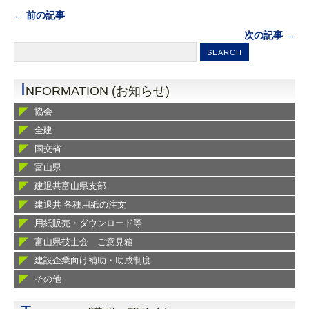
← 前の記事
次の記事 →
I
NFORMATION (お知らせ)
協会
全建
国交省
富山県
建退共富山県支部
建退共 各種用紙の注文
用紙販売・ダウンロード等
富山県技士会 ご意見箱
建設企業向け補助・助成制度
その他