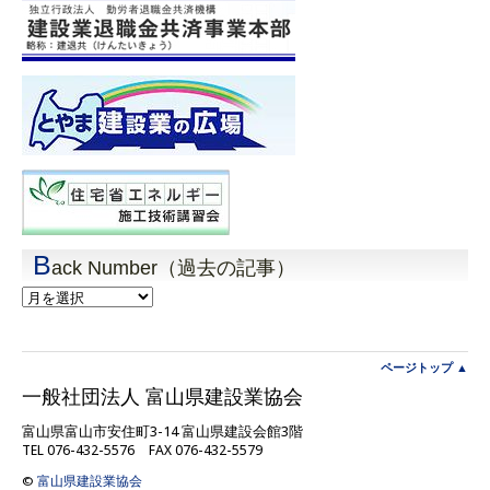
B
ack Number（過去の記事）
Back
Number（過
去
の
記
ページトップ ▲
事）
一般社団法人 富山県建設業協会
富山県富山市安住町3-14 富山県建設会館3階
TEL 076-432-5576 FAX 076-432-5579
©
富山県建設業協会