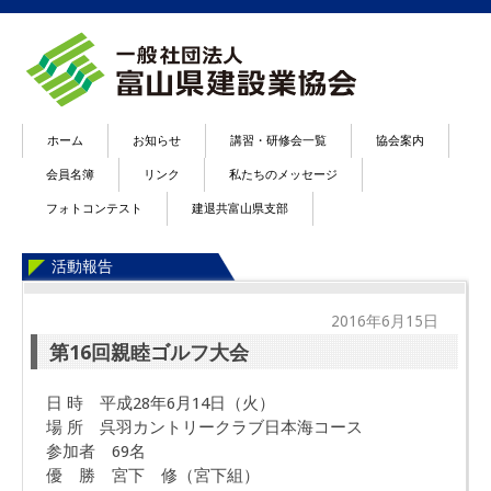
ホーム
お知らせ
講習・研修会一覧
協会案内
会員名簿
リンク
私たちのメッセージ
フォトコンテスト
建退共富山県支部
活動報告
2016年6月15日
第16回親睦ゴルフ大会
日 時 平成28年6月14日（火）
場 所 呉羽カントリークラブ日本海コース
参加者 69名
優 勝 宮下 修（宮下組）