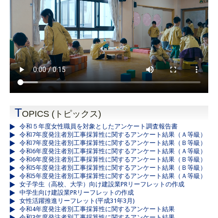
T
OPICS (トピックス)
令和５年度女性職員を対象としたアンケート調査報告書
令和7年度発注者別工事採算性に関するアンケート結果（Ａ等級）
令和7年度発注者別工事採算性に関するアンケート結果（Ｂ等級）
令和6年度発注者別工事採算性に関するアンケート結果（Ａ等級）
令和6年度発注者別工事採算性に関するアンケート結果（Ｂ等級）
令和5年度発注者別工事採算性に関するアンケート結果（Ｂ等級）
令和5年度発注者別工事採算性に関するアンケート結果（Ａ等級）
女子学生（高校、大学）向け建設業PRリーフレットの作成
中学生向け建設業PRリーフレットの作成
女性活躍推進リーフレット(平成31年3月)
令和4年度発注者別工事採算性に関するアンケート結果
令和3年度発注者別工事採算性に関するアンケート結果