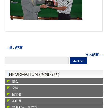
← 前の記事
次の記事 →
I
NFORMATION (お知らせ)
協会
全建
国交省
富山県
建退共富山県支部