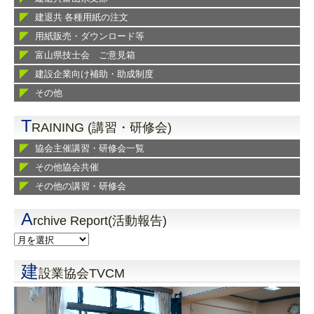
建退共 各種用紙の注文
用紙販売・ダウンロード等
富山県技士会 ご意見箱
建設企業向け補助・助成制度
その他
T
RAINING (講習・研修会)
協会主催講習・研修会一覧
その他協会共催
その他の講習・研修会
A
rchive Report(活動報告)
建
設業協会TVCM