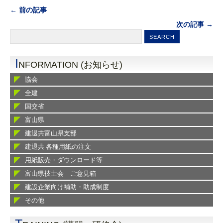
← 前の記事
次の記事 →
I
NFORMATION (お知らせ)
協会
全建
国交省
富山県
建退共富山県支部
建退共 各種用紙の注文
用紙販売・ダウンロード等
富山県技士会 ご意見箱
建設企業向け補助・助成制度
その他