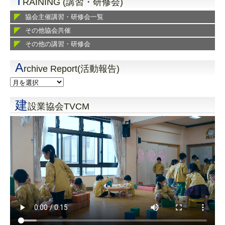
T
RAINING (講習・研修会)
協会主催講習・研修会一覧
その他協会共催
その他の講習・研修会
A
rchive Report(活動報告)
建
設業協会TVCM