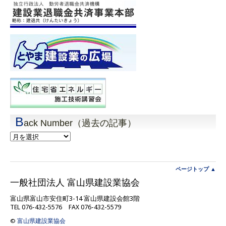
B
ack Number（過去の記事）
Back
Number（過
去
の
記
ページトップ ▲
事）
一般社団法人 富山県建設業協会
富山県富山市安住町3-14 富山県建設会館3階
TEL 076-432-5576 FAX 076-432-5579
©
富山県建設業協会