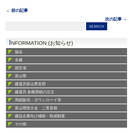
← 前の記事
次の記事 →
I
NFORMATION (お知らせ)
協会
全建
国交省
富山県
建退共富山県支部
建退共 各種用紙の注文
用紙販売・ダウンロード等
富山県技士会 ご意見箱
建設企業向け補助・助成制度
その他