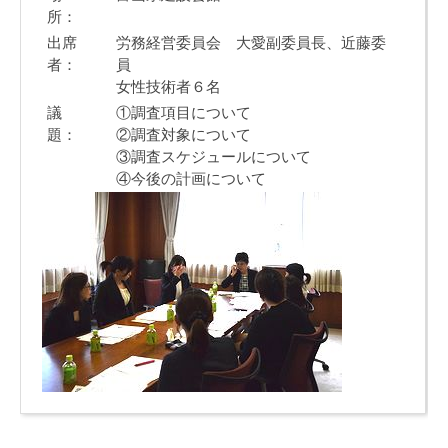
所：
出席
労務経営委員会 大愛副委員長、近藤委
者：
員
女性技術者６名
議
①調査項目について
題：
②調査対象について
③調査スケジュールについて
④今後の計画について