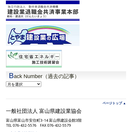
B
ack Number（過去の記事）
Back
Number（過
去
の
記
ページトップ ▲
事）
一般社団法人 富山県建設業協会
富山県富山市安住町3-14 富山県建設会館3階
TEL 076-432-5576 FAX 076-432-5579