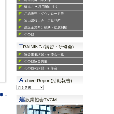
建退共 各種用紙の注文
用紙販売・ダウンロード等
富山県技士会 ご意見箱
建設企業向け補助・助成制度
その他
T
RAINING (講習・研修会)
協会主催講習・研修会一覧
その他協会共催
その他の講習・研修会
A
rchive Report(活動報告)
事 →
建
設業協会TVCM