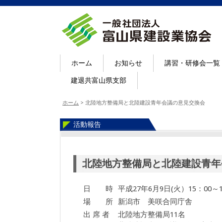
ホーム
お知らせ
講習・研修会一覧
建退共富山県支部
ホーム
>
北陸地方整備局と北陸建設青年会議の意見交換会
活動報告
北陸地方整備局と北陸建設青年
日 時
平成27年6月9日(火）15：00～1
場 所
新潟市 美咲合同庁舎
出 席 者
北陸地方整備局11名