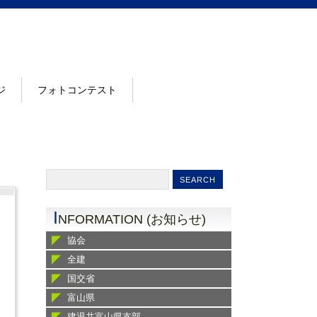
ジ
フォトコンテスト
I
NFORMATION (お知らせ)
協会
全建
国交省
富山県
建退共富山県支部