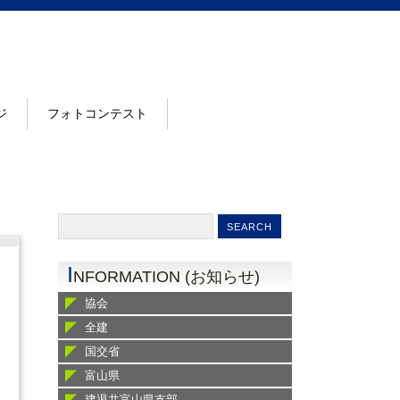
ジ
フォトコンテスト
I
NFORMATION (お知らせ)
協会
全建
国交省
富山県
建退共富山県支部