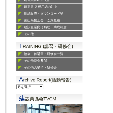
建退共 各種用紙の注文
用紙販売・ダウンロード等
富山県技士会 ご意見箱
建設企業向け補助・助成制度
その他
T
RAINING (講習・研修会)
協会主催講習・研修会一覧
その他協会共催
その他の講習・研修会
A
rchive Report(活動報告)
建
設業協会TVCM