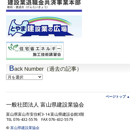
B
ack Number（過去の記事）
Back
Number（過
去
の
記
ページトップ ▲
事）
一般社団法人 富山県建設業協会
富山県富山市安住町3-14 富山県建設会館3階
TEL 076-432-5576 FAX 076-432-5579
©
富山県建設業協会