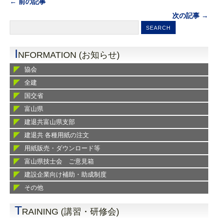
← 前の記事
次の記事 →
I
NFORMATION (お知らせ)
協会
全建
国交省
富山県
建退共富山県支部
建退共 各種用紙の注文
用紙販売・ダウンロード等
富山県技士会 ご意見箱
建設企業向け補助・助成制度
その他
T
RAINING (講習・研修会)