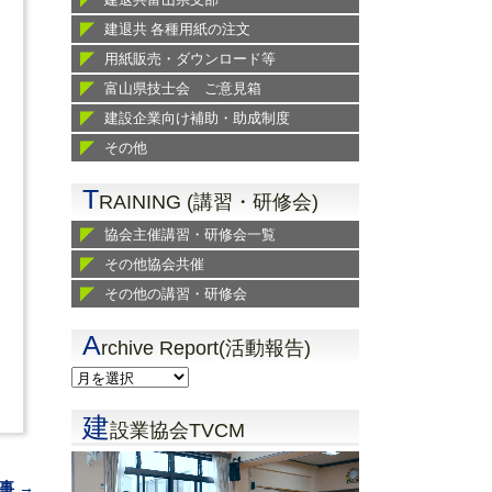
建退共 各種用紙の注文
用紙販売・ダウンロード等
富山県技士会 ご意見箱
建設企業向け補助・助成制度
その他
T
RAINING (講習・研修会)
協会主催講習・研修会一覧
その他協会共催
その他の講習・研修会
A
rchive Report(活動報告)
建
設業協会TVCM
事 →