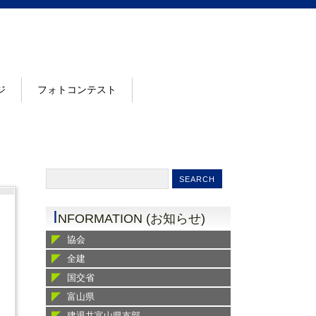
ジ
フォトコンテスト
I
NFORMATION (お知らせ)
協会
全建
国交省
富山県
建退共富山県支部