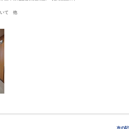
いて 他
次の記