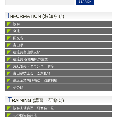
I
NFORMATION (お知らせ)
協会
全建
国交省
富山県
建退共富山県支部
建退共 各種用紙の注文
用紙販売・ダウンロード等
富山県技士会 ご意見箱
建設企業向け補助・助成制度
その他
T
RAINING (講習・研修会)
協会主催講習・研修会一覧
その他協会共催