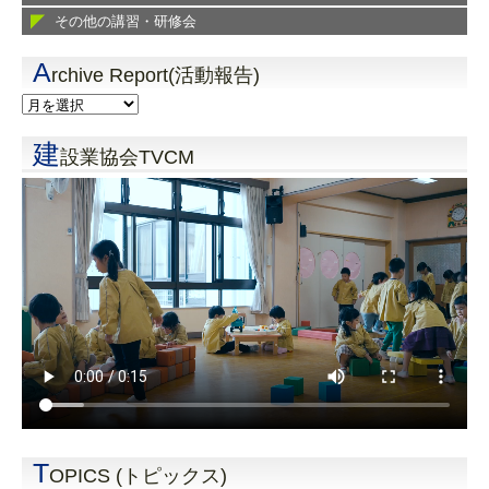
その他の講習・研修会
A
rchive Report(活動報告)
建
設業協会TVCM
T
OPICS (トピックス)