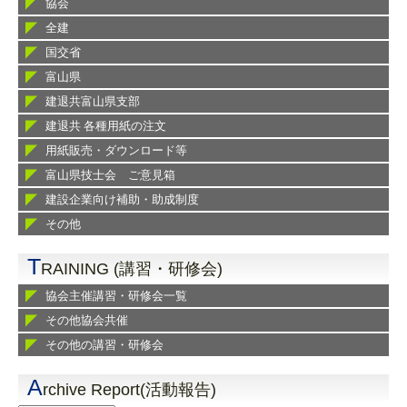
協会
全建
国交省
富山県
建退共富山県支部
建退共 各種用紙の注文
用紙販売・ダウンロード等
富山県技士会 ご意見箱
建設企業向け補助・助成制度
その他
T
RAINING (講習・研修会)
協会主催講習・研修会一覧
その他協会共催
その他の講習・研修会
A
rchive Report(活動報告)