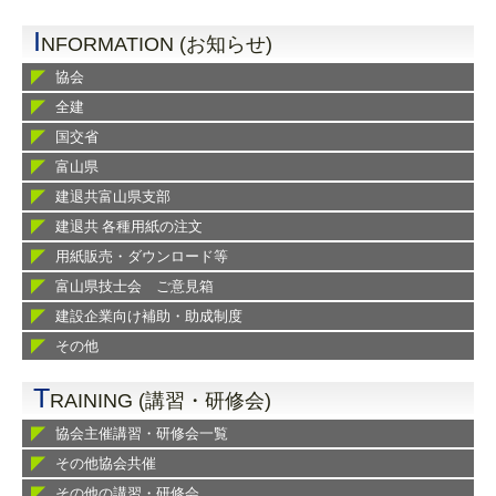
I
NFORMATION (お知らせ)
協会
全建
国交省
富山県
建退共富山県支部
建退共 各種用紙の注文
用紙販売・ダウンロード等
富山県技士会 ご意見箱
建設企業向け補助・助成制度
その他
T
RAINING (講習・研修会)
協会主催講習・研修会一覧
その他協会共催
その他の講習・研修会