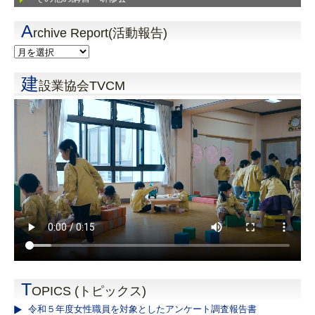
A
rchive Report(活動報告)
建
設業協会TVCM
T
OPICS (トピックス)
令和５年度女性職員を対象としたアンケート調査報告書