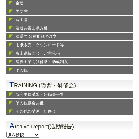
全建
国交省
富山県
建退共富山県支部
建退共 各種用紙の注文
用紙販売・ダウンロード等
富山県技士会 ご意見箱
建設企業向け補助・助成制度
その他
T
RAINING (講習・研修会)
協会主催講習・研修会一覧
その他協会共催
その他の講習・研修会
A
rchive Report(活動報告)