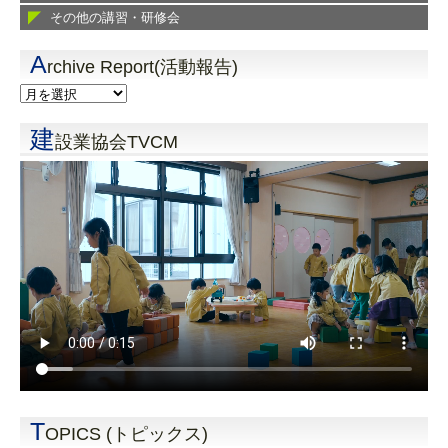
その他の講習・研修会
A
rchive Report(活動報告)
建
設業協会TVCM
T
OPICS (トピックス)