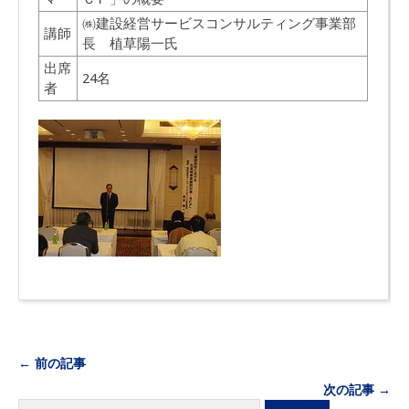
㈱建設経営サービスコンサルティング事業部
講師
長 植草陽一氏
出席
24名
者
← 前の記事
次の記事 →