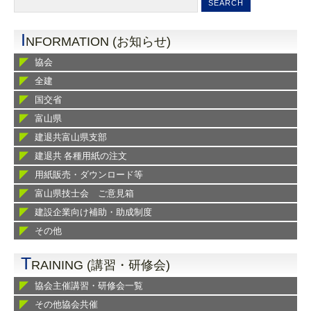
I
NFORMATION (お知らせ)
協会
全建
国交省
富山県
建退共富山県支部
建退共 各種用紙の注文
用紙販売・ダウンロード等
富山県技士会 ご意見箱
建設企業向け補助・助成制度
その他
T
RAINING (講習・研修会)
協会主催講習・研修会一覧
その他協会共催