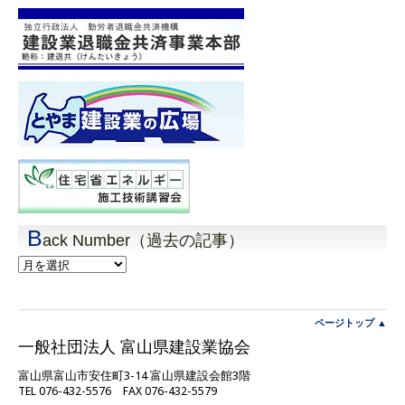
B
ack Number（過去の記事）
Back
Number（過
去
の
記
ページトップ ▲
事）
一般社団法人 富山県建設業協会
富山県富山市安住町3-14 富山県建設会館3階
TEL 076-432-5576 FAX 076-432-5579