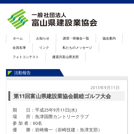
ホーム
お知らせ
講習・研修会一覧
協会案内
会員名簿
リンク
私たちのメッセージ
フォトコンテスト
建退共富山県支部
活動報告
2013年9月11日
第11回富山県建設業協会親睦ゴルフ大会
期 日：平成25年9月11日(水)
場 所：魚津国際カントリークラブ
参 加 者：60名
優 勝：岩崎脩一（岩崎技建：魚津支部）