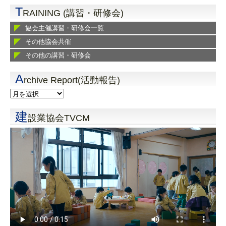
T
RAINING (講習・研修会)
協会主催講習・研修会一覧
その他協会共催
その他の講習・研修会
A
rchive Report(活動報告)
建
設業協会TVCM