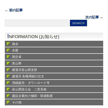
← 前の記事
次の記事 →
I
NFORMATION (お知らせ)
協会
全建
国交省
富山県
建退共富山県支部
建退共 各種用紙の注文
用紙販売・ダウンロード等
富山県技士会 ご意見箱
建設企業向け補助・助成制度
その他