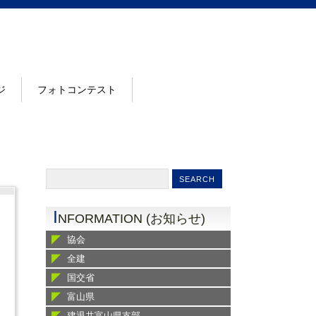
ジ
フォトコンテスト
I
NFORMATION (お知らせ)
協会
全建
国交省
富山県
建退共富山県支部