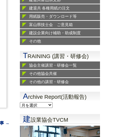
建退共 各種用紙の注文
用紙販売・ダウンロード等
富山県技士会 ご意見箱
建設企業向け補助・助成制度
その他
T
RAINING (講習・研修会)
協会主催講習・研修会一覧
その他協会共催
その他の講習・研修会
A
rchive Report(活動報告)
建
設業協会TVCM
事 →