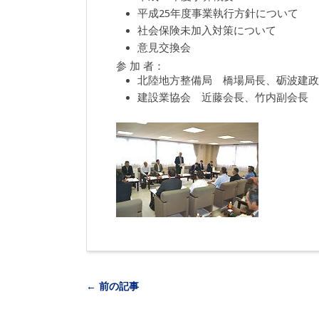
平成25年度事業執行方針について
社会保険未加入対策について
意見交換会
参 加 者：
北陸地方整備局 橋場局長、砺波建政
建設業協会 近藤会長、竹内副会長 
← 前の記事