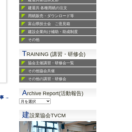
建退共 各種用紙の注文
用紙販売・ダウンロード等
富山県技士会 ご意見箱
建設企業向け補助・助成制度
その他
T
RAINING (講習・研修会)
協会主催講習・研修会一覧
その他協会共催
その他の講習・研修会
A
rchive Report(活動報告)
事 →
建
設業協会TVCM