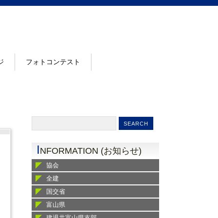
ジ
フォトコンテスト
I
NFORMATION (お知らせ)
協会
全建
国交省
富山県
建退共富山県支部