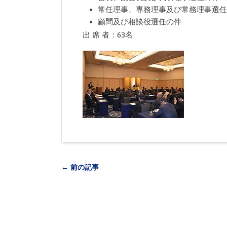
常任理事、専務理事及び常務理事選任
顧問及び相談役選任の件
出 席 者：63名
← 前の記事