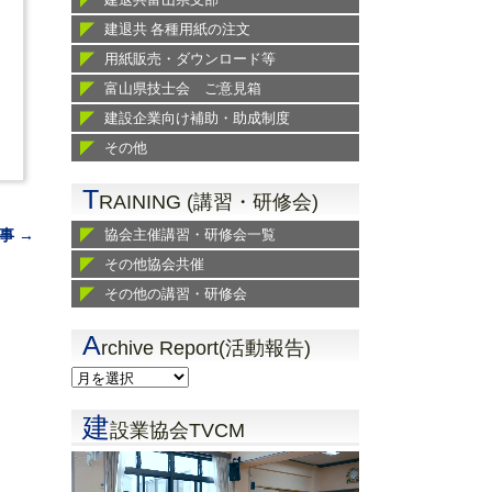
建退共 各種用紙の注文
用紙販売・ダウンロード等
富山県技士会 ご意見箱
建設企業向け補助・助成制度
その他
T
RAINING (講習・研修会)
協会主催講習・研修会一覧
事 →
その他協会共催
その他の講習・研修会
A
rchive Report(活動報告)
建
設業協会TVCM