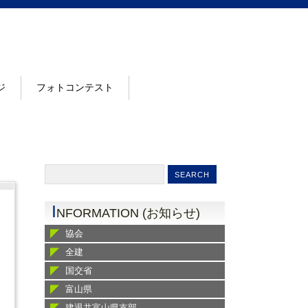
ジ
フォトコンテスト
I
NFORMATION (お知らせ)
協会
全建
国交省
富山県
建退共富山県支部