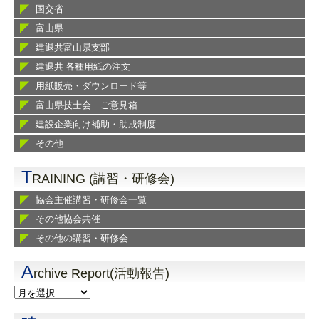
国交省
富山県
建退共富山県支部
建退共 各種用紙の注文
用紙販売・ダウンロード等
富山県技士会 ご意見箱
建設企業向け補助・助成制度
その他
T
RAINING (講習・研修会)
協会主催講習・研修会一覧
その他協会共催
その他の講習・研修会
A
rchive Report(活動報告)