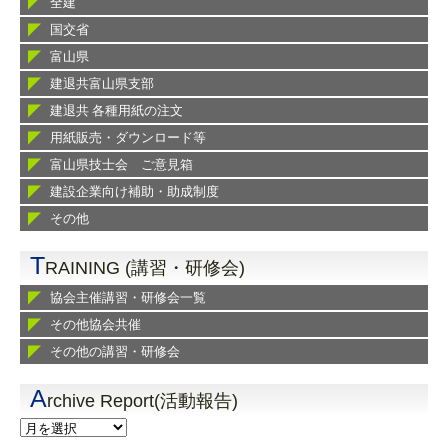
全建
国交省
富山県
建退共富山県支部
建退共 各種用紙の注文
用紙販売・ダウンロード等
富山県技士会 ご意見箱
建設企業向け補助・助成制度
その他
T
RAINING (講習・研修会)
協会主催講習・研修会一覧
その他協会共催
その他の講習・研修会
A
rchive Report(活動報告)