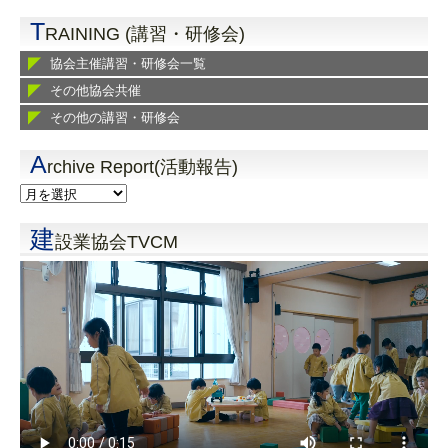
T
RAINING (講習・研修会)
協会主催講習・研修会一覧
その他協会共催
その他の講習・研修会
A
rchive Report(活動報告)
建
設業協会TVCM