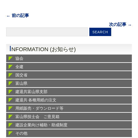
← 前の記事
次の記事 →
I
NFORMATION (お知らせ)
協会
全建
国交省
富山県
建退共富山県支部
建退共 各種用紙の注文
用紙販売・ダウンロード等
富山県技士会 ご意見箱
建設企業向け補助・助成制度
その他