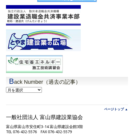
B
ack Number（過去の記事）
Back
Number（過
去
の
記
ページトップ ▲
事）
一般社団法人 富山県建設業協会
富山県富山市安住町3-14 富山県建設会館3階
TEL 076-432-5576 FAX 076-432-5579