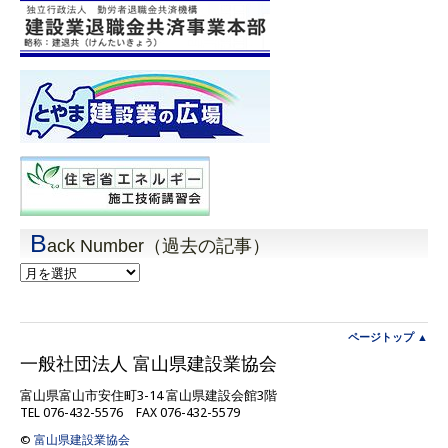
B
ack Number（過去の記事）
Back
Number（過
去
の
記
ページトップ ▲
事）
一般社団法人 富山県建設業協会
富山県富山市安住町3-14 富山県建設会館3階
TEL 076-432-5576 FAX 076-432-5579
©
富山県建設業協会