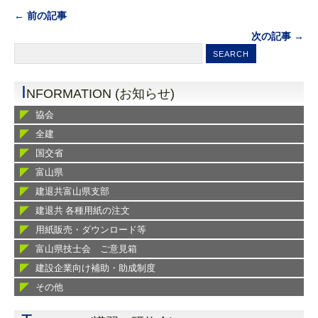
← 前の記事
次の記事 →
I
NFORMATION (お知らせ)
協会
全建
国交省
富山県
建退共富山県支部
建退共 各種用紙の注文
用紙販売・ダウンロード等
富山県技士会 ご意見箱
建設企業向け補助・助成制度
その他