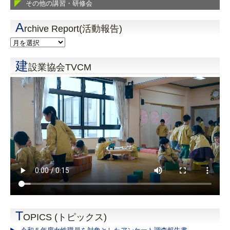
その他の講習・研修会
A
rchive Report(活動報告)
建
設業協会TVCM
T
OPICS (トピックス)