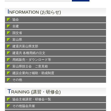
I
NFORMATION (お知らせ)
協会
全建
国交省
富山県
建退共富山県支部
建退共 各種用紙の注文
用紙販売・ダウンロード等
富山県技士会 ご意見箱
建設企業向け補助・助成制度
その他
T
RAINING (講習・研修会)
協会主催講習・研修会一覧
その他協会共催